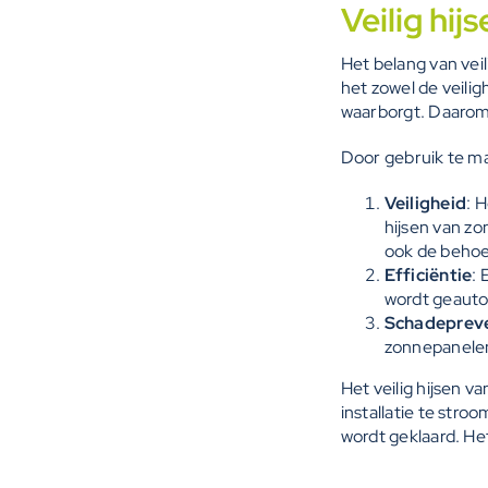
Veilig hij
Het belang van vei
het zowel de veilig
waarborgt. Daarom
Door gebruik te m
Veiligheid
: 
hijsen van zo
ook de behoe
Efficiëntie
: 
wordt geautom
Schadeprev
zonnepanelen
Het veilig hijsen v
installatie te stro
wordt geklaard. Het