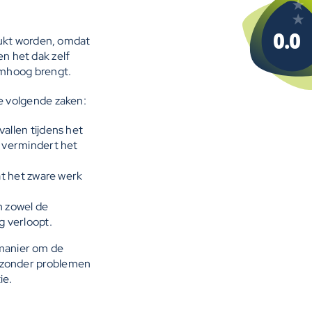
rukt worden, omdat
en het dak zelf
omhoog brengt.
e volgende zaken:
vallen tijdens het
t vermindert het
dat het zware werk
n zowel de
g verloopt.
 manier om de
us zonder problemen
ie.