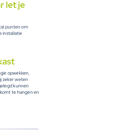
 let je
ntal punten om
installatie
kast
rgie opwekken,
j zeker weten
 gelegd kunnen
r komt te hangen en