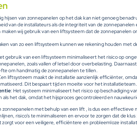
sen
lig hijsen van zonnepanelen op het dak kan niet genoeg benad
heid van de installateurs als de integriteit van de zonnepanelen 
 maken wij gebruik van een liftsysteem dat de zonnepanelen 
aken van zo een liftsysteem kunnen we rekening houden met d
Het gebruik van een liftsysteem minimaliseert het risico op onge
nnepanelen, zoals vallen of letsel door overbelasting. Daarnaas
fte om handmatig de zonnepanelen te tillen.
Een liftsysteem maakt de installatie aanzienlijk efficiënter, om
atiseerd. Dit bespaart tijd en moeite voor het installatieteam.
entie
: Het systeem minimaliseert het risico op beschadiging va
 als het dak, omdat het hijsproces gecontroleerd en nauwkeuri
an zonnepanelen met behulp van een lift , is dus een effectieve
omlijnen, risico’s te minimaliseren en ervoor te zorgen dat de kl
 zorgt voor een veiligere, efficiëntere en probleemloze installat