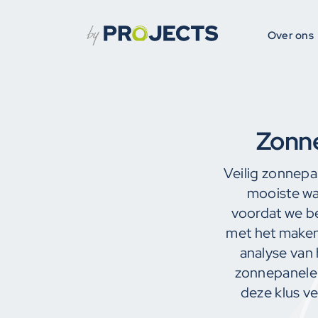
Ga
naar
Over ons
Over ons
inhoud
Zonne
Veilig zonnepan
mooiste wat
voordat we b
met het maken 
analyse van 
zonnepanelen
deze klus ve