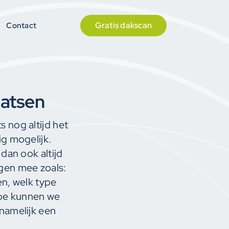
Gratis dakscan
Gratis dakscan
Contact
Contact
aatsen
s nog altijd het
ig mogelijk.
an ook altijd
ngen mee zoals:
en, welk type
hoe kunnen we
 namelijk een