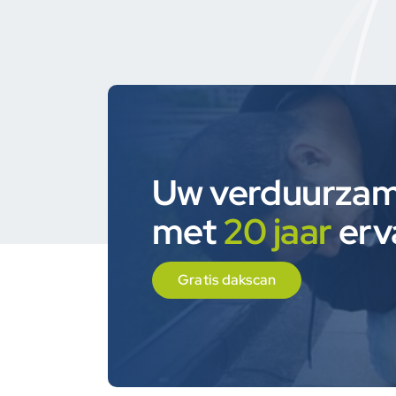
Uw verduurzami
met
20 jaar
erv
Gratis dakscan