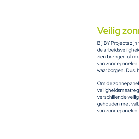
Veilig zo
Bij BY Projects zi
de arbeidsveilighe
zien brengen of met
van zonnepanelen z
waarborgen. Dus, h
Om de zonnepanelen
veiligheidsmaatreg
verschillende veil
gehouden met valbe
van zonnepanelen.