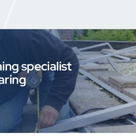
ng specialist
aring