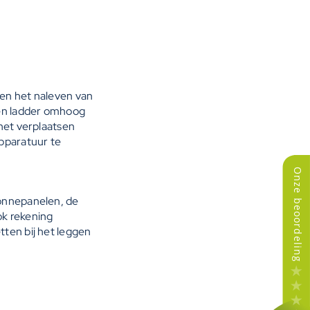
 en het naleven van
 een ladder omhoog
 het verplaatsen
apparatuur te
zonnepanelen, de
ok rekening
tten bij het leggen