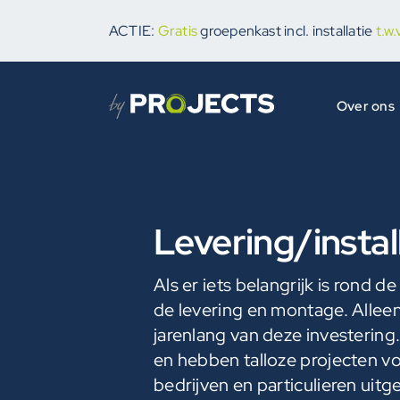
Ga
naar
ACTIE:
Gratis
groepenkast incl. installatie
t.w
inhoud
Over ons
Levering/instal
Als er iets belangrijk is rond 
de levering en montage. Alleen 
jarenlang van deze investering.
en hebben talloze projecten 
bedrijven en particulieren uit