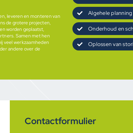
Algehele planning
ren, leveren en monteren van
ens de grotere projecten,
Onderhoud en sc
en worden geplaatst,
artners. Samen met hen
j wij veel werkzaamheden
Oplossen van sto
nder andere over de
Contactformulier