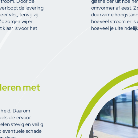
stroom. Door de
glashelder uit hoe he
verloopt de levering
omvormer afleest. Zo
r vlot, terwijl zij
duurzame hoogstandje
Zo zorgen wij er
hoeveel stroom er is 
 klaar is voor het
hoeveel je uiteindelij
leren met
arheid. Daarom
els die ervoor
len stevig en veilig
op eventuele schade
en deze