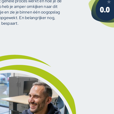
t gehele proces werkt en hoe je de
 heb je amper omkijken naar dit
 en zie je binnen één oogopslag
opgewekt. En belangrijker nog,
k bespaart.