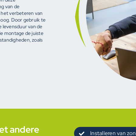
ng van de
r het verbeteren van
 oog. Door gebruik te
 levensduur van de
de montage de juiste
tandigheden, zoals
t andere
Installeren van z