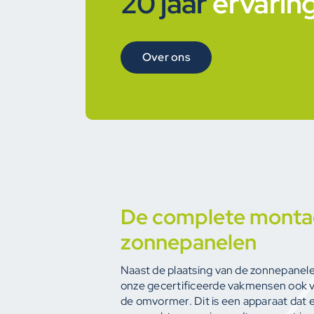
20 jaar
ervarin
Over ons
De complete monta
zonnepanelen
Naast de plaatsing van de zonnepanele
onze gecertificeerde vakmensen ook vo
de omvormer. Dit is een apparaat dat e