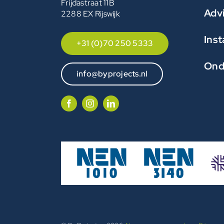
Frijdastraat 11B
Adv
2288 EX Rijswijk
Inst
+31 (0)70 250 5333
Ond
info@byprojects.nl