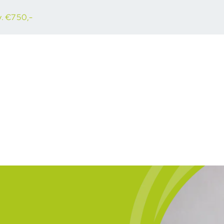
.v. €750,-
Zonnepanelen
Thuisbatterijen
Projecten