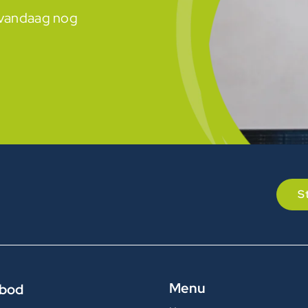
m vandaag nog
S
Menu
bod