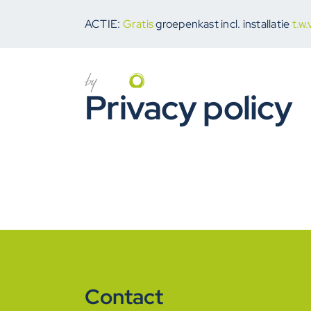
Ga
naar
ACTIE:
Gratis
groepenkast incl. installatie
t.w
inhoud
Over ons
Privacy policy
Contact