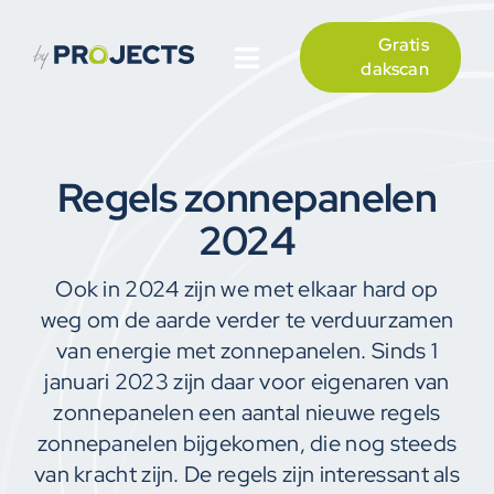
Ga
naar
Gratis
inhoud
Toggle
dakscan
Navigation
Over ons
Regels zonnepanelen
Zonnepanelen
2024
Thuisbatterijen
Ook in 2024 zijn we met elkaar hard op
weg om de aarde verder te verduurzamen
Projecten
van energie met zonnepanelen. Sinds 1
januari 2023 zijn daar voor eigenaren van
Contact
zonnepanelen een aantal nieuwe regels
zonnepanelen bijgekomen, die nog steeds
van kracht zijn. De regels zijn interessant als